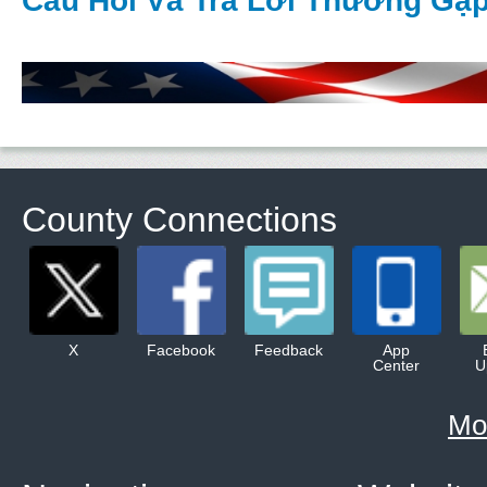
Câu Hỏi Và Trả Lời Thường Gặ
County Connections
X
Facebook
Feedback
App
Center
U
Mo