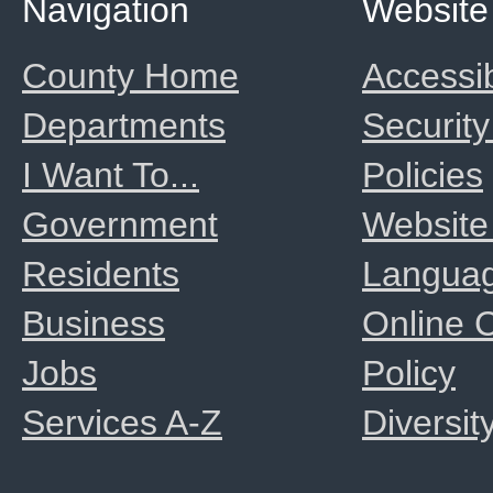
Navigation
Website
County Home
Accessib
Departments
Security
I Want To...
Policies
Government
Website
Residents
Langua
Business
Online
Jobs
Policy
Services A-Z
Diversit