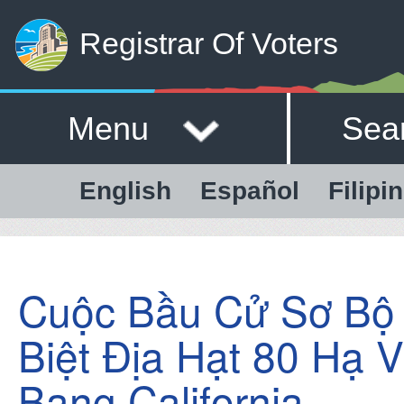
Registrar Of Voters
Menu
Sea
English
Español
Filipi
Cuộc Bầu Cử Sơ Bộ
Biệt Địa Hạt 80 Hạ V
Bang California