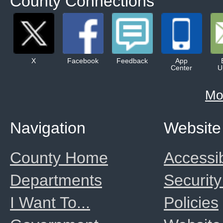
County Connections
X
Facebook
Feedback
App
Center
U
Mo
Navigation
Website
County Home
Accessib
Departments
Security
I Want To...
Policies