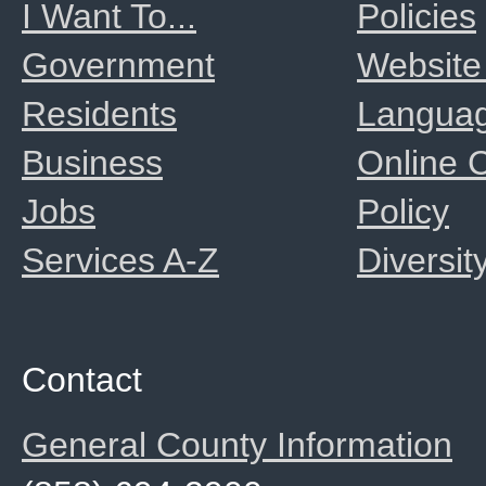
I Want To...
Policies
Government
Website
Residents
Langua
Business
Online
Jobs
Policy
Services A-Z
Diversit
Contact
General County Information