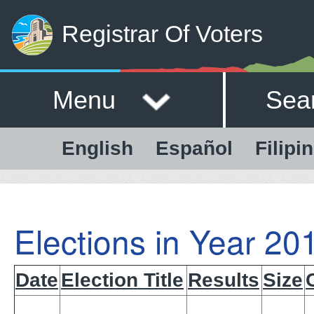
Registrar Of Voters
Menu
Sea
English
Español
Filipi
Elections in Year 20
Date
Election Title
Results
Size